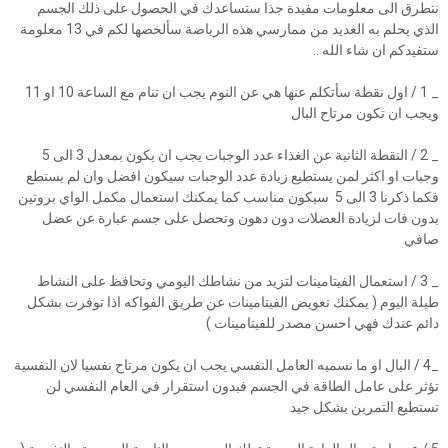
نتطرق الى معلومات مفيدة جذا ستساعدك في الحصول على ذلك الجسم
الذي يحلم به العديد من ممارسي هذه الرياضة سألخصها لكم في 13 معلومة
ستفيدكم ان شاء الله ..
_ 1 / اول نقطة سأتكلم عنها هي عن النوم يجب ان تنام مع الساعة 10 او 11
ويجب ان تكون مرتاح البال
_ 2 / النقطة الثانية عن الغذاء عدد الوجبات يجب ان يكون بمعدل 3 الى 5
وجبات او اكثر لمن يستطيع زيادة عدد الوجبات سيكون افضل وان لم يستطع
فكما ذكرنا 3 الى 5 سيكون مناسب كما يمكنك استعمال مكمل الواي بروتين
بدون فات لزيادة العضلات دون دهون وتحصل على جسم عبارة عن عضل
صافي
_ 3 / استعمال الفيتامينات لتزيد من نشاطك اليومي وتحافظ على النشاط
طيلة اليوم ( يمكنك تعويض الفيتامينات عن طريق الفواكه اذا توفرت بشكل
دائم عندك فهي احسن مصدر للفيتامينات )
_4 / البال او ما نسميه العامل النفسي يجب ان يكون مرتاح نفسيا لان النفسية
تؤثر على عامل الطاقة في الجسم فبدون استقرار في العام النفسي لن
تستطيع التمرين بشكل جيد