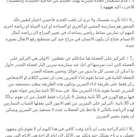
5 / عدم استعمال العادة السرية تهلك الجسم من الناحية الجسدية والنفسية (
للاعزب اكيد ههههه )
_6 / اذا تأثرت نفسيتك ولا تريد ان تلعب الحديد فاحسن اختيار لتغيير ذلك
الشعور هو ممارسة المشي او الجري او السباحة او كرة السلة او رياضة اخرى
المهم ان تمارس نشاط رياضي يساعدك في تغيير المزاج لان رياضة كمال
الاجسام تحتاج ان يكون الانسان في مزاج جيد كي تستطيع رفع الاثقال بصورة
جيدة
_7 / التركيز على العضلة هنا ساتكلم عن نقطتين : الاولى هي التركيز على
العضلة التي انت تمرسها اي انك عند ممارسة تمرين البار لعضلة الصدر حاول
ما امكن ان تنسى كل ما يدور من حولك وتحس بعضلة الصدر
النقطة الثانية هي عندما تقوم اداء التمرين يجب ان تنسى الكلام او الاشخاص
ركز فقط على طريقة اداء التمرين وتكون هذه الطريقة ببطئ ستستفيد من
التمرين عندما تقوم باداء التمرين مثلا : في مدة 30 ثانية تمارس جولة تقوم
فيها برفع الوزن في 30 ثانية وتعمل 6 تكرارات فقط افضل من ان تقوم ب20
ف 30 ثانية . التركيز على التمرين من اهم الامور التي يغفلها الشباب الممارس
لهذه الرياضة بالتالي لا يلاحظ بان العضلات عنده لا تستفيد من التمرين ويمكن
ان يقوم بتغيير التمرين
_8 / ايام الراحة يجب ان تأخد وقت كافي في هذا اليوم ان لا تقوم باي مجهود
عضلي و ترتاح بشكل جيد وتكثر من الاكل لان ايام الراحة هي الايام التي يبني