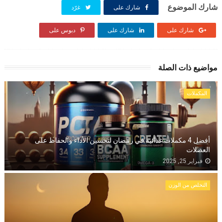
شارك الموضوع
شارك على
غرّد
شارك على
شارك على
دبوس على
مواضيع ذات الصلة
المكملات
أفضل 4 مكملات غذائية في رمضان لتحسين الأداء والحفاظ على
العضلات
فبراير 25, 2025
التخلص من الوزن