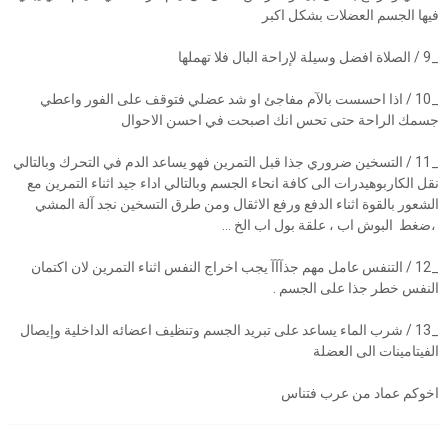
فيها الجسم العضلات بشكل اكبر
_9 / الصلاة افضل وسيلة لإراحة البال فلا تهملها
_10 / اذا احسست بالآم مفاجئ او شد عضلي فتوقف على الفور واعطي
جسمك الراحة حتى تحس انك اصبحت في احسن الاحوال
_11 / التسخين ضروري جذا قبل التمرين فهو يساعد الدم في التحرك وبالتالي
نقل الكاربوهيدرات الى كافة انحاء الجسم وبالتالي اداء جيد اثناء التمرين مع
الشعور بالقوة اثناء الدفع ورفع الاثقال ومن طرق التسخين نجد آلة المشي
،ضغط البوش اب ، علقة بول اب الخ ...
_12 / التنفس عامل مهم جذآآآ يجب اخراج النفس اثناء التمرين لان اكتمان
النفس خطر جذا على الجسم .
_13 / شرب الماء يساعد على تبريد الجسم وتنظيف اعضائه الداخلية وإيصال
الفيتامينات الى العضلة
اخوكم عماد من عرب فتناس