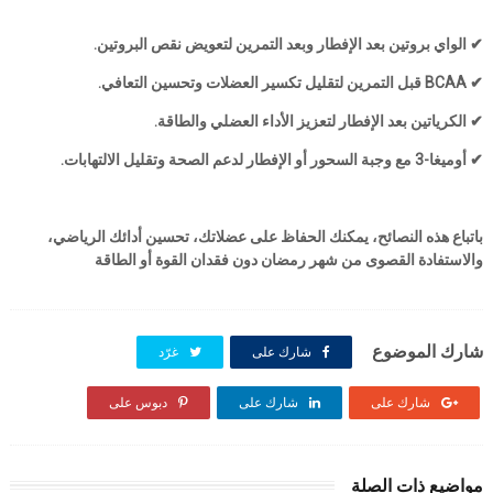
✔ الواي بروتين بعد الإفطار وبعد التمرين لتعويض نقص البروتين.
✔ BCAA قبل التمرين لتقليل تكسير العضلات وتحسين التعافي.
✔ الكرياتين بعد الإفطار لتعزيز الأداء العضلي والطاقة.
✔ أوميغا-3 مع وجبة السحور أو الإفطار لدعم الصحة وتقليل الالتهابات.
باتباع هذه النصائح، يمكنك الحفاظ على عضلاتك، تحسين أدائك الرياضي،
والاستفادة القصوى من شهر رمضان دون فقدان القوة أو الطاقة
شارك الموضوع
شارك على
غرّد
شارك على
شارك على
دبوس على
مواضيع ذات الصلة