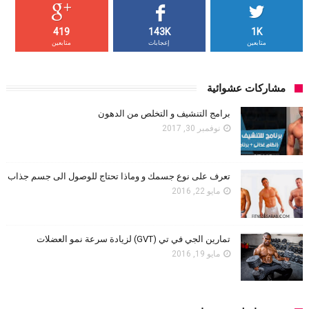
419
143K
1K
متابعين
إعجابات
متابعين
مشاركات عشوائية
برامج التنشيف و التخلص من الدهون
نوفمبر 30, 2017
تعرف على نوع جسمك و وماذا تحتاج للوصول الى جسم جذاب
مايو 22, 2016
تمارين الجي في تي (GVT) لزيادة سرعة نمو العضلات
مايو 19, 2016