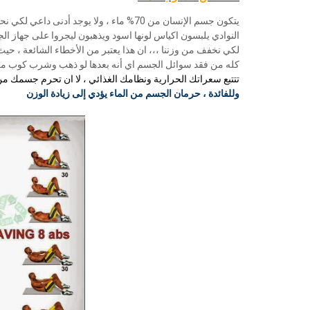
يتكون جسم الإنسان من 70% ماء ، ولا يوجد 
النوادي يلبسون اكياس لونها اسود ويذهبون ليجروا على جهاز الجر
لكي نخفف من وزننا ،،، ان هذا يعتبر من الأخطاء الشائعة ، حي
كله من فقد سوائل الجسم اي أنه بعدها لو ذهب وشرب كوب من
تتتبع سعراتك الحرارية ونظامك الغذائي ، لا ان تحرم جسمك من
وللفائدة ، حرمان الجسم من الماء يؤدي إلى زيادة الوزن