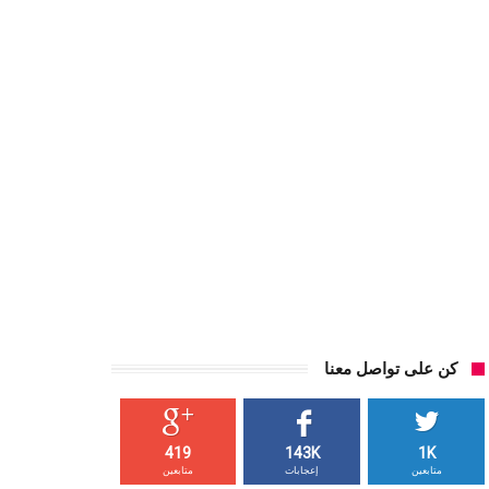
كن على تواصل معنا
419
143K
1K
متابعين
إعجابات
متابعين