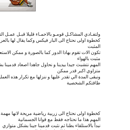
ولتفـادي المشاكـل قومـو بالاحمـاء قليلا قبـل عمـل ال
كخطوة اولى نحتاج الى البار فيكس وكما يقال لها بالعرب
المثبت
تكون الات تقوم بهاذا الدور كما بالصورة و ممكن الاستعا
مثبت بالهواء
المهم نتشبث جيدا بيدينا و نحاول جاهدا اصعاد قدمينا ب
متزاوي اكبر قدر ممكن
ونبقى المدة الي تقدر عليها و ننزلها مع تكرار هذه الع
طاقتكم الشخصية
كخطوة اولى نحتاج الى زربية رياضية مريحة لانها مهمة
المهم هذا ما نحتاجه فقط مع قوانا الجسمانية
نبدأ بالاستلقاء بطنا ثم نثبت قدمينا جينا بشكل متوازي