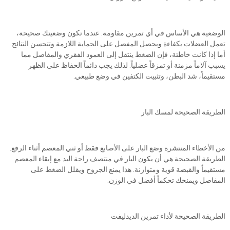
الوضعية هي الأساس في أي تمرين مقاومة. عندما تكون وضعيتك صحيحة،
تعمل العضلات بكفاءة ويحصل المفصل على الحماية اللازمة وتتحسن النتائج.
أما إذا كانت خاطئة، فإن الضغط ينتقل إلى العمود الفقري والمفاصل مما
يسبب آلاماً مزمنة أو تمزقاً عضلياً. لذلك يجب دائماً الحفاظ على الظهر
مستقيماً، شد البطن، وتثبيت الكتفين في وضع طبيعي.
الطريقة الصحيحة لمسك البار
من الأخطاء المنتشرة وضع البار على الأصابع فقط أو ثني المعصم أثناء الرفع.
الطريقة الصحيحة هي أن يكون البار في منتصف راحة اليد مع إبقاء المعصم
مستقيماً والقبضة قوية ومتوازنة. هذا يمنع الجروح ويقلل الضغط على
المفاصل ويمنحك تحكماً أفضل في الوزن.
الطريقة الصحيحة لأداء تمرين الديدليفت