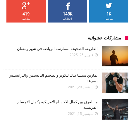
419
143K
1K
متابعين
إعجابات
متابعين
مشاركات عشوائية
الطريقة الصحيحة لممارسة الرياضة في شهر رمضان
فبراير 25, 2025
تمارين ستساعدك لتكوير و تضخيم البايسبس والترايسبس
بسرعة
سبتمبر 29, 2021
ما الفرق بين كمال الاجسام الامريكيه وكمال الاجسام
الفرنسيه
سبتمبر 15, 2021