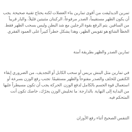
تمرين الديدليفت من أقوى تمارين بناء العضلات لكنه يحتاج تقنية صحيحة. يجب
أن يكون الظهر مستقيماً، الصدر مرفوعاً، الركبتان مثنيتين قليلاً، والبار قريباً
من الساقين. يتم الرفع بقوة الرجلين مع شد البطن وليس بسحب الظهر فقط.
الخطأ الشائع هو تقويس الظهر، وهذا يشكل خطراً كبيراً على العمود الفقري.
تمارين الصدر والظهر بطريقة آمنة
في تمارين مثل البنش بريس أو سحب الكابل أو التجديف، من الضروري إبقاء
الكتفين للخلف والصدر مفتوحاً والظهر مستقيمًا. تجنب رفع الوزن بسرعة أو
استعمال قوة الجسم بالكامل لدفع الوزن. الحركة يجب أن تكون مسيطراً عليها
من البداية إلى النهاية. بالدارجة: ما تخليش الوزن يجرّك، خاصك تكون أنت
المتحكم فيه.
التنفس الصحيح أثناء رفع الأوزان