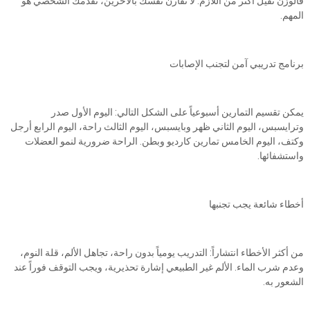
فالوزن ثقيل أكثر من اللازم. لا تقارن نفسك بالآخرين، تقدمك الشخصي هو
المهم.
برنامج تدريبي آمن لتجنب الإصابات
يمكن تقسيم التمارين أسبوعياً على الشكل التالي: اليوم الأول صدر
وترايسبس، اليوم الثاني ظهر وبايسبس، اليوم الثالث راحة، اليوم الرابع أرجل
وكتف، اليوم الخامس تمارين كارديو وبطن. الراحة ضرورية لنمو العضلات
واستشفائها.
أخطاء شائعة يجب تجنبها
من أكثر الأخطاء انتشاراً: التدريب يومياً بدون راحة، تجاهل الألم، قلة النوم،
وعدم شرب الماء. الألم غير الطبيعي إشارة تحذيرية، ويجب التوقف فوراً عند
الشعور به.