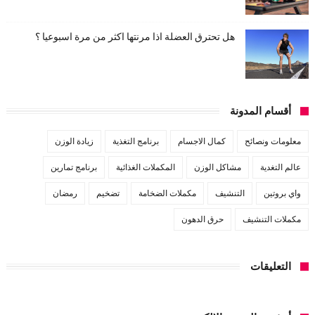
هل تحترق العضلة اذا مرنتها اكثر من مرة اسبوعيا ؟
أقسام المدونة
معلومات ونصائح
كمال الاجسام
برنامج التغذية
زيادة الوزن
عالم التغدية
مشاكل الوزن
المكملات الغذائية
برنامج تمارين
واي بروتين
التنشيف
مكملات الضخامة
تضخيم
رمضان
مكملات التنشيف
حرق الدهون
التعليقات