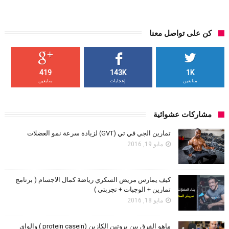
كن على تواصل معنا
419
143K
1K
متابعين
إعجابات
متابعين
مشاركات عشوائية
تمارين الجي في تي (GVT) لزيادة سرعة نمو العضلات
مايو 19, 2016
كيف يمارس مريض السكري رياضة كمال الاجسام ( برنامج
تمارين + الوجبات + تجربتي )
مايو 18, 2016
ماهو الفرق بين بروتين الكازين (protein casein ) والواي