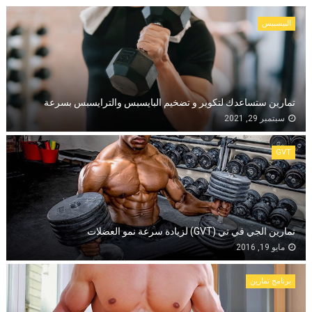
البيسيبس
تمارين ستساعدك لتكوير و تضخيم البايسبس والترايسبس بسرعة
سبتمبر 29, 2021
GVT
تمارين الجي في تي (GVT) لزيادة سرعة نمو العضلات
مايو 19, 2016
برنامج تمارين