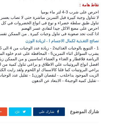
نقاط هامة :
احرص على شرب 3-4 لتر ماء يوميا
لا تتناول وجبة كبيرة قبل التمرين مباشرة حتى لا تصاب بعسر
تناول طبق سلطة خضراء و نوع فى انواع الخضروات في كل 
احرص على مضغ الاكل جيدا لتفادي عسر الهضم
اذا كنت تجد صعوبة فى تناول وجبات كبيرة , من الممكن تقسيم الوجبات ع
نصائح التغـذية لكمال الاجسام ا - لزيادة الوزن
1 - التنويع بالوجبات الغذائية
2 - زيادة عدد الوجبات من 4 الى 5 وجبة بالوم
بشرب السوائل اثناء التمرين
5 - المحافظة على عدم خلوه المعدة تماماً من الاكل ( الى مرحلة الجوع الشديد (
الرياضة فلافطار و الغذاء و العشاء اساسيين و من الممكن زيا
افضل انواع البروتينات علي الاطلاق و يراعي تناول كمية من ا
يراعي البروتينات كما قلنا كالاسماك او اللحوم ولقد رايت الكث
الزيت الموجود بداخلة
ب - لنقصان الوزن
1 - تقليل عدد الوجبات من 2 الى 3 وجبة باليوم
- تقليل كمية الوجبة
4 - الابتعاد عن الدهون
شارك الموضوع
شارك على
غرّد