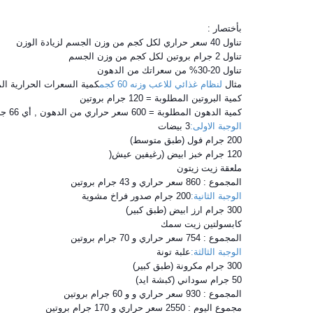
بأختصار :
تناول 40 سعر حراري لكل كجم من وزن الجسم لزيادة الوزن
تناول 2 جرام بروتين لكل كجم من وزن الجسم
تناول 20-30% من سعراتك من الدهون
مثال
لنظام غذائي للاعب وزنه 60 كجم
كمية السعرات الحرارية المطلوبة = 60 كجم * 40 سعر حرا
كمية البروتين المطلوبة = 120 جرام بروتين
كمية الدهون المطلوبة = 600 سعر حراري من الدهون , أي 66 جرام دهون
الوجبة الاولى:
3 بيضات
200 جرام فول (طبق متوسط)
120 جرام خبز ابيض (رغيفين عيش(
ملعقة زيت زيتون
المجموع : 860 سعر حراري و 43 جرام بروتين
الوجبة الثانية:
200 جرام صدور فراخ مشوية
300 جرام ارز ابيض (طبق كبير)
كابسولتين زيت سمك
المجموع : 754 سعر حراري و 70 جرام بروتين
الوجبة الثالثة:
علبة تونة
300 جرام مكرونة (طبق كبير)
50 جرام سوداني (كبشة ايد)
المجموع : 930 سعر حراري و و 60 جرام بروتين
مجموع اليوم : 2550 سعر حراري و 170 جرام بروتين