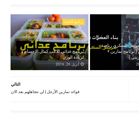
برنامج التغذية
ريض السكري رياضة
( برنامج تمارين +
برنامج غذائي للاعب كمال الاجسام و
بتي )
لزيادة الوزن
أبريل 26, 2016
التالي
فوائد تمارين الأرجل | لن تتجاهلهم بعد الان